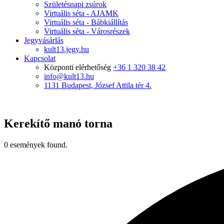
Születésnapi zsúrok
Virtuális séta - AJAMK
Virtuális séta - Bábkiállítás
Virtuális séta - Városrészek
Jegyvásárlás
kult13.jegy.hu
Kapcsolat
Központi elérhetőség
+36 1 320 38 42
info@kult13.hu
1131 Budapest, József Attila tér 4.
Kerekítő manó torna
0 események found.