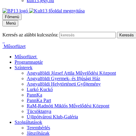
kult13.jegy.hu
Főmenü
Menü
Keresés az alábbi kulcsszóra:
Műsorfüzet
Műsorfüzet
Programnaptár
Színterek
Angyalföldi József Attila Művelődési Központ
Angyalföldi Gyermek- és Ifjúsági Ház
Angyalföldi Helytörténeti Gyűjtemény
Lurkó Kuckó
PannKa
PannKa Part
RaM-Radnóti Miklós Művelődési Központ
Tücsöktanya
Újlipótvárosi Klub-Galéria
Szolgáltatások
Terembérlés
Játszóházak