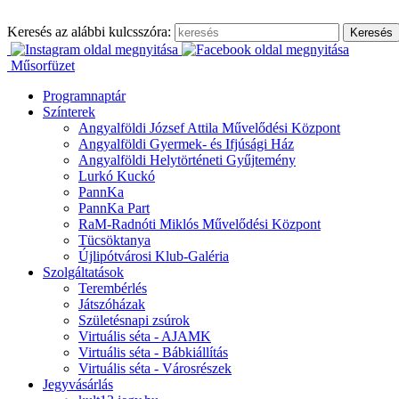
Ugrás
a
Keresés az alábbi kulcsszóra:
tartalomhoz
Műsorfüzet
Programnaptár
Színterek
Angyalföldi József Attila Művelődési Központ
Angyalföldi Gyermek- és Ifjúsági Ház
Angyalföldi Helytörténeti Gyűjtemény
Lurkó Kuckó
PannKa
PannKa Part
RaM-Radnóti Miklós Művelődési Központ
Tücsöktanya
Újlipótvárosi Klub-Galéria
Szolgáltatások
Terembérlés
Játszóházak
Születésnapi zsúrok
Virtuális séta - AJAMK
Virtuális séta - Bábkiállítás
Virtuális séta - Városrészek
Jegyvásárlás