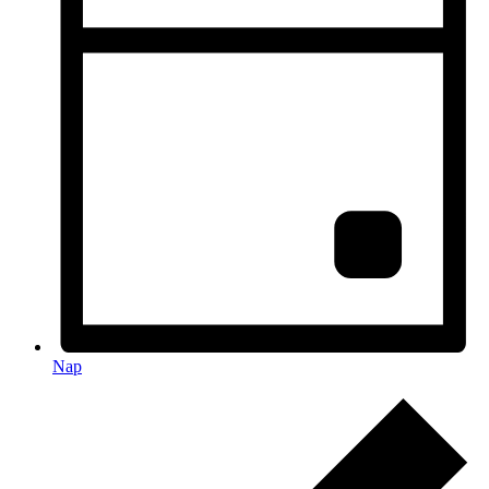
Nap
Események