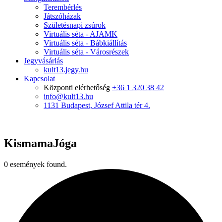
Terembérlés
Játszóházak
Születésnapi zsúrok
Virtuális séta - AJAMK
Virtuális séta - Bábkiállítás
Virtuális séta - Városrészek
Jegyvásárlás
kult13.jegy.hu
Kapcsolat
Központi elérhetőség
+36 1 320 38 42
info@kult13.hu
1131 Budapest, József Attila tér 4.
KismamaJóga
0 események found.