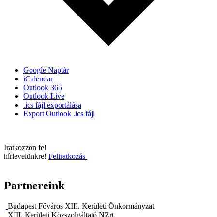
Google Naptár
iCalendar
Outlook 365
Outlook Live
.ics fájl exportálása
Export Outlook .ics fájl
Iratkozzon fel
hírlevelünkre!
Feliratkozás
Partnereink
Budapest Főváros XIII. Kerületi Önkormányzat
XIII. Kerületi Közszolgáltató NZrt.