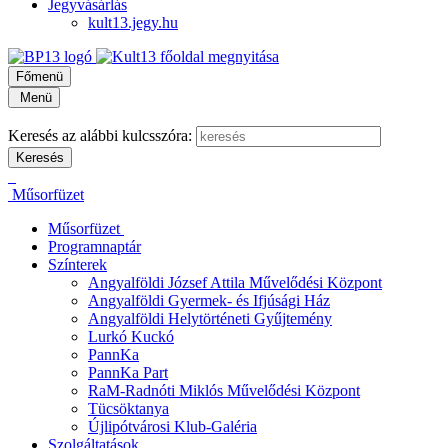
Jegyvásárlás
kult13.jegy.hu
Főmenü
Menü
Keresés az alábbi kulcsszóra:
Műsorfüzet
Műsorfüzet
Programnaptár
Színterek
Angyalföldi József Attila Művelődési Központ
Angyalföldi Gyermek- és Ifjúsági Ház
Angyalföldi Helytörténeti Gyűjtemény
Lurkó Kuckó
PannKa
PannKa Part
RaM-Radnóti Miklós Művelődési Központ
Tücsöktanya
Újlipótvárosi Klub-Galéria
Szolgáltatások