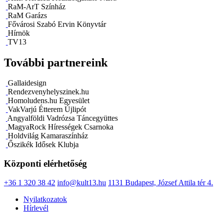
RaM-ArT Színház
RaM Garázs
Fővárosi Szabó Ervin Könyvtár
Hírnök
TV13
További partnereink
Gallaidesign
Rendezvenyhelyszinek.hu
Homoludens.hu Egyesület
VakVarjú Étterem Újlipót
Angyalföldi Vadrózsa Táncegyüttes
MagyaRock Hírességek Csarnoka
Holdvilág Kamaraszínház
Őszikék Idősek Klubja
Központi elérhetőség
+36 1 320 38 42
info@kult13.hu
1131 Budapest, József Attila tér 4.
Nyilatkozatok
Hírlevél