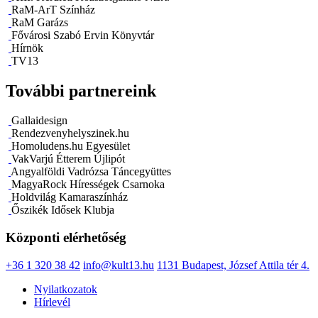
RaM-ArT Színház
RaM Garázs
Fővárosi Szabó Ervin Könyvtár
Hírnök
TV13
További partnereink
Gallaidesign
Rendezvenyhelyszinek.hu
Homoludens.hu Egyesület
VakVarjú Étterem Újlipót
Angyalföldi Vadrózsa Táncegyüttes
MagyaRock Hírességek Csarnoka
Holdvilág Kamaraszínház
Őszikék Idősek Klubja
Központi elérhetőség
+36 1 320 38 42
info@kult13.hu
1131 Budapest, József Attila tér 4.
Nyilatkozatok
Hírlevél