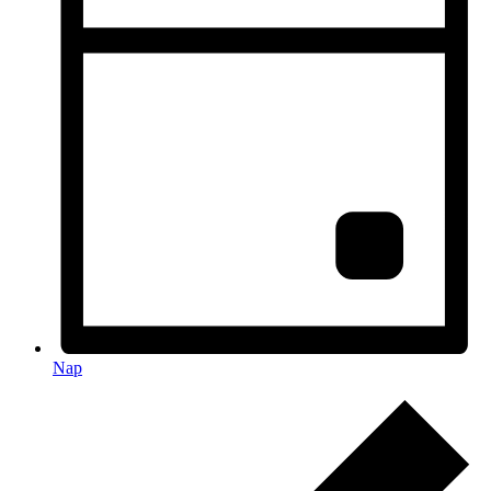
Nap
Események