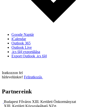
Google Naptár
iCalendar
Outlook 365
Outlook Live
.ics fájl exportálása
Export Outlook .ics fájl
Iratkozzon fel
hírlevelünkre!
Feliratkozás
Partnereink
Budapest Főváros XIII. Kerületi Önkormányzat
XIII. Kerületi Közszolgáltató NZrt.