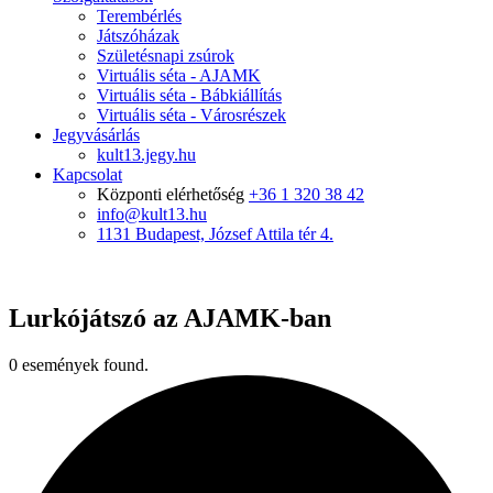
Terembérlés
Játszóházak
Születésnapi zsúrok
Virtuális séta - AJAMK
Virtuális séta - Bábkiállítás
Virtuális séta - Városrészek
Jegyvásárlás
kult13.jegy.hu
Kapcsolat
Központi elérhetőség
+36 1 320 38 42
info@kult13.hu
1131 Budapest, József Attila tér 4.
Lurkójátszó az AJAMK-ban
0 események found.