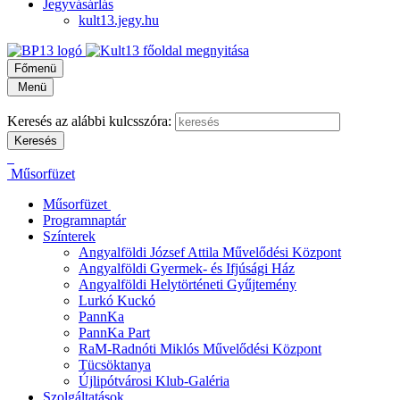
Jegyvásárlás
kult13.jegy.hu
Főmenü
Menü
Keresés az alábbi kulcsszóra:
Műsorfüzet
Műsorfüzet
Programnaptár
Színterek
Angyalföldi József Attila Művelődési Központ
Angyalföldi Gyermek- és Ifjúsági Ház
Angyalföldi Helytörténeti Gyűjtemény
Lurkó Kuckó
PannKa
PannKa Part
RaM-Radnóti Miklós Művelődési Központ
Tücsöktanya
Újlipótvárosi Klub-Galéria
Szolgáltatások