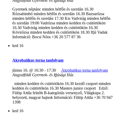
Angyalföldi Gyermek- és Ifjúsági Ház
Gyermek néptánc minden hétfőn és szerdán 16.30
Rózsabimbó minden hétfőn és szerdán 16.30 Bazsarózsa
minden hétfőn és szerdán 17.30 Kis Vadvirág minden hétfőn
és szerdán 19:00 Vadrózsa minden kedden és csütörtökön
16.30 Vadvirág minden kedden és csütörtökön 16.30
Kövirózsa minden kedden és csütörtökön 18.30 Ifjú Vadak
Információ: Bocsi Nóra +36 20 577 87 36
ked
16
Akrobatikus torna tanfolyam
június 16. @ 16:30
-
17:30
Akrobatikus torna tanfolyam
Angyalföldi Gyermek- és Ifjúsági Ház
minden kedden és csütörtökön 16.30 kezdő csoport minden
kedden és csütörtökön 16.30 Masters junior csoport Edző:
Fülöp Attila felnőtt B-kategóriás versenyző, Világkupa 2.
helyezett, magyar bajnok Információ: Fülöp Attila +36 70 947
1398
ked
16