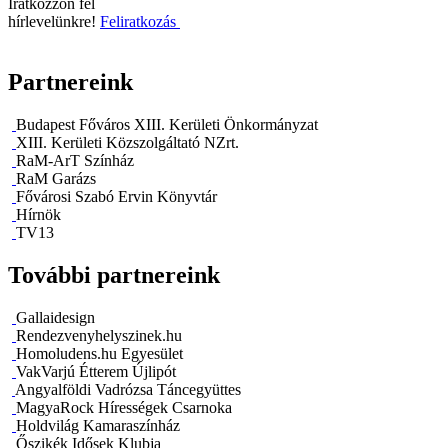
Iratkozzon fel
hírlevelünkre!
Feliratkozás
Partnereink
Budapest Főváros XIII. Kerületi Önkormányzat
XIII. Kerületi Közszolgáltató NZrt.
RaM-ArT Színház
RaM Garázs
Fővárosi Szabó Ervin Könyvtár
Hírnök
TV13
További partnereink
Gallaidesign
Rendezvenyhelyszinek.hu
Homoludens.hu Egyesület
VakVarjú Étterem Újlipót
Angyalföldi Vadrózsa Táncegyüttes
MagyaRock Hírességek Csarnoka
Holdvilág Kamaraszínház
Őszikék Idősek Klubja