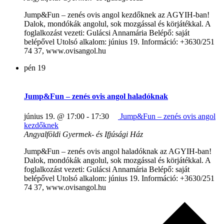
Jump&Fun – zenés ovis angol kezdőknek az AGYIH-ban!
Dalok, mondókák angolul, sok mozgással és körjátékkal. A
foglalkozást vezeti: Gulácsi Annamária Belépő: saját
belépővel Utolsó alkalom: június 19. Információ: +3630/251
74 37, www.ovisangol.hu
pén
19
Jump&Fun – zenés ovis angol haladóknak
június 19. @ 17:00
-
17:30
Jump&Fun – zenés ovis angol
kezdőknek
Angyalföldi Gyermek- és Ifjúsági Ház
Jump&Fun – zenés ovis angol haladóknak az AGYIH-ban!
Dalok, mondókák angolul, sok mozgással és körjátékkal. A
foglalkozást vezeti: Gulácsi Annamária Belépő: saját
belépővel Utolsó alkalom: június 19. Információ: +3630/251
74 37, www.ovisangol.hu