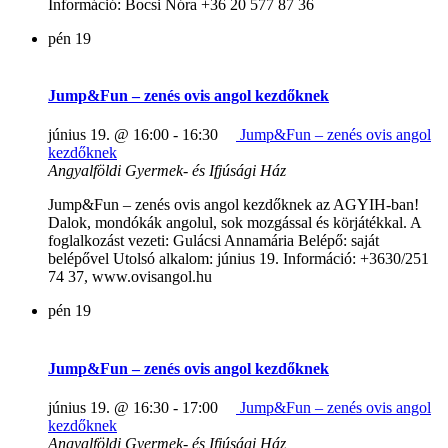
Információ: Bocsi Nóra +36 20 577 87 36
pén
19
Jump&Fun – zenés ovis angol kezdőknek
június 19. @ 16:00
-
16:30
Jump&Fun – zenés ovis angol
kezdőknek
Angyalföldi Gyermek- és Ifjúsági Ház
Jump&Fun – zenés ovis angol kezdőknek az AGYIH-ban!
Dalok, mondókák angolul, sok mozgással és körjátékkal. A
foglalkozást vezeti: Gulácsi Annamária Belépő: saját
belépővel Utolsó alkalom: június 19. Információ: +3630/251
74 37, www.ovisangol.hu
pén
19
Jump&Fun – zenés ovis angol kezdőknek
június 19. @ 16:30
-
17:00
Jump&Fun – zenés ovis angol
kezdőknek
Angyalföldi Gyermek- és Ifjúsági Ház