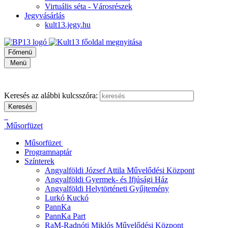
Virtuális séta - Városrészek
Jegyvásárlás
kult13.jegy.hu
Főmenü
Menü
Keresés az alábbi kulcsszóra:
Műsorfüzet
Műsorfüzet
Programnaptár
Színterek
Angyalföldi József Attila Művelődési Központ
Angyalföldi Gyermek- és Ifjúsági Ház
Angyalföldi Helytörténeti Gyűjtemény
Lurkó Kuckó
PannKa
PannKa Part
RaM-Radnóti Miklós Művelődési Központ