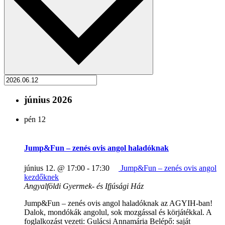
június 2026
pén
12
Jump&Fun – zenés ovis angol haladóknak
június 12. @ 17:00
-
17:30
Jump&Fun – zenés ovis angol
kezdőknek
Angyalföldi Gyermek- és Ifjúsági Ház
Jump&Fun – zenés ovis angol haladóknak az AGYIH-ban!
Dalok, mondókák angolul, sok mozgással és körjátékkal. A
foglalkozást vezeti: Gulácsi Annamária Belépő: saját