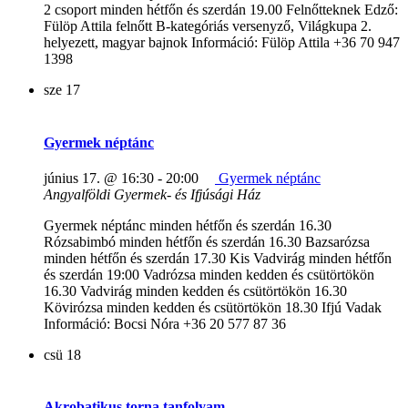
2 csoport minden hétfőn és szerdán 19.00 Felnőtteknek Edző:
Fülöp Attila felnőtt B-kategóriás versenyző, Világkupa 2.
helyezett, magyar bajnok Információ: Fülöp Attila +36 70 947
1398
sze
17
Gyermek néptánc
június 17. @ 16:30
-
20:00
Gyermek néptánc
Angyalföldi Gyermek- és Ifjúsági Ház
Gyermek néptánc minden hétfőn és szerdán 16.30
Rózsabimbó minden hétfőn és szerdán 16.30 Bazsarózsa
minden hétfőn és szerdán 17.30 Kis Vadvirág minden hétfőn
és szerdán 19:00 Vadrózsa minden kedden és csütörtökön
16.30 Vadvirág minden kedden és csütörtökön 16.30
Kövirózsa minden kedden és csütörtökön 18.30 Ifjú Vadak
Információ: Bocsi Nóra +36 20 577 87 36
csü
18
Akrobatikus torna tanfolyam