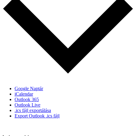
Google Naptár
iCalendar
Outlook 365
Outlook Live
.ics fájl exportálása
Export Outlook .ics fájl