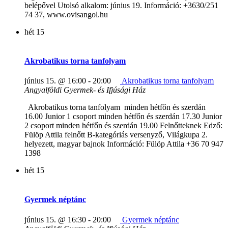
belépővel Utolsó alkalom: június 19. Információ: +3630/251
74 37, www.ovisangol.hu
hét
15
Akrobatikus torna tanfolyam
június 15. @ 16:00
-
20:00
Akrobatikus torna tanfolyam
Angyalföldi Gyermek- és Ifjúsági Ház
Akrobatikus torna tanfolyam minden hétfőn és szerdán
16.00 Junior 1 csoport minden hétfőn és szerdán 17.30 Junior
2 csoport minden hétfőn és szerdán 19.00 Felnőtteknek Edző:
Fülöp Attila felnőtt B-kategóriás versenyző, Világkupa 2.
helyezett, magyar bajnok Információ: Fülöp Attila +36 70 947
1398
hét
15
Gyermek néptánc
június 15. @ 16:30
-
20:00
Gyermek néptánc