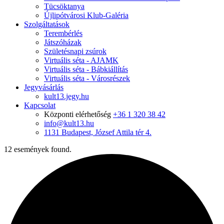
Tücsöktanya
Újlipótvárosi Klub-Galéria
Szolgáltatások
Terembérlés
Játszóházak
Születésnapi zsúrok
Virtuális séta - AJAMK
Virtuális séta - Bábkiállítás
Virtuális séta - Városrészek
Jegyvásárlás
kult13.jegy.hu
Kapcsolat
Központi elérhetőség
+36 1 320 38 42
info@kult13.hu
1131 Budapest, József Attila tér 4.
12 események found.