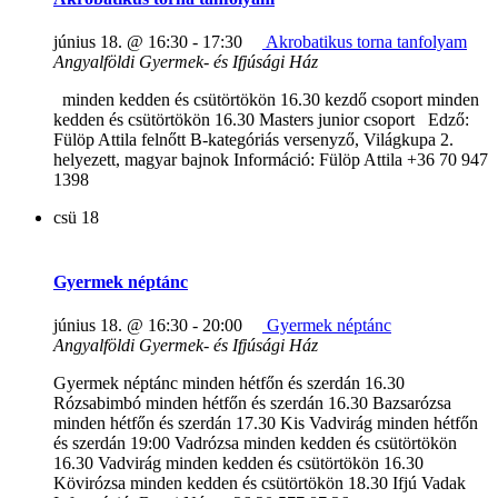
június 18. @ 16:30
-
17:30
Akrobatikus torna tanfolyam
Angyalföldi Gyermek- és Ifjúsági Ház
minden kedden és csütörtökön 16.30 kezdő csoport minden
kedden és csütörtökön 16.30 Masters junior csoport Edző:
Fülöp Attila felnőtt B-kategóriás versenyző, Világkupa 2.
helyezett, magyar bajnok Információ: Fülöp Attila +36 70 947
1398
csü
18
Gyermek néptánc
június 18. @ 16:30
-
20:00
Gyermek néptánc
Angyalföldi Gyermek- és Ifjúsági Ház
Gyermek néptánc minden hétfőn és szerdán 16.30
Rózsabimbó minden hétfőn és szerdán 16.30 Bazsarózsa
minden hétfőn és szerdán 17.30 Kis Vadvirág minden hétfőn
és szerdán 19:00 Vadrózsa minden kedden és csütörtökön
16.30 Vadvirág minden kedden és csütörtökön 16.30
Kövirózsa minden kedden és csütörtökön 18.30 Ifjú Vadak