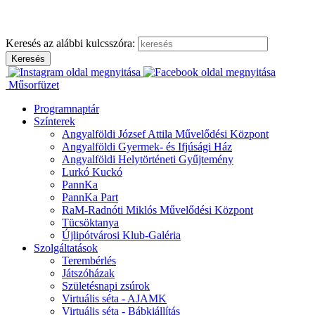
Ugrás
a
tartalomhoz
Keresés az alábbi kulcsszóra:
Műsorfüzet
Programnaptár
Színterek
Angyalföldi József Attila Művelődési Központ
Angyalföldi Gyermek- és Ifjúsági Ház
Angyalföldi Helytörténeti Gyűjtemény
Lurkó Kuckó
PannKa
PannKa Part
RaM-Radnóti Miklós Művelődési Központ
Tücsöktanya
Újlipótvárosi Klub-Galéria
Szolgáltatások
Terembérlés
Játszóházak
Születésnapi zsúrok
Virtuális séta - AJAMK
Virtuális séta - Bábkiállítás