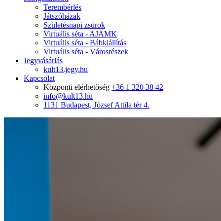
Terembérlés
Játszóházak
Születésnapi zsúrok
Virtuális séta - AJAMK
Virtuális séta - Bábkiállítás
Virtuális séta - Városrészek
Jegyvásárlás
kult13.jegy.hu
Kapcsolat
Központi elérhetőség
+36 1 320 38 42
info@kult13.hu
1131 Budapest, József Attila tér 4.