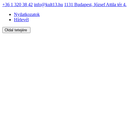
+36 1 320 38 42
info@kult13.hu
1131 Budapest, József Attila tér 4.
Nyilatkozatok
Hírlevél
Oldal tetejére