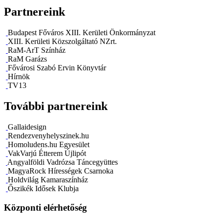
Partnereink
Budapest Főváros XIII. Kerületi Önkormányzat
XIII. Kerületi Közszolgáltató NZrt.
RaM-ArT Színház
RaM Garázs
Fővárosi Szabó Ervin Könyvtár
Hírnök
TV13
További partnereink
Gallaidesign
Rendezvenyhelyszinek.hu
Homoludens.hu Egyesület
VakVarjú Étterem Újlipót
Angyalföldi Vadrózsa Táncegyüttes
MagyaRock Hírességek Csarnoka
Holdvilág Kamaraszínház
Őszikék Idősek Klubja
Központi elérhetőség