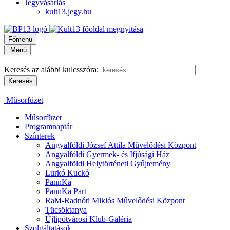
Jegyvásárlás
kult13.jegy.hu
Főmenü
Menü
Keresés az alábbi kulcsszóra:
Műsorfüzet
Műsorfüzet
Programnaptár
Színterek
Angyalföldi József Attila Művelődési Központ
Angyalföldi Gyermek- és Ifjúsági Ház
Angyalföldi Helytörténeti Gyűjtemény
Lurkó Kuckó
PannKa
PannKa Part
RaM-Radnóti Miklós Művelődési Központ
Tücsöktanya
Újlipótvárosi Klub-Galéria
Szolgáltatások