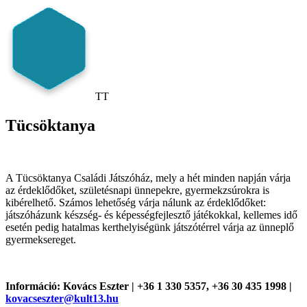
TT
Tücsöktanya
A Tücsöktanya Családi Játszóház, mely a hét minden napján várja
az érdeklődőket, születésnapi ünnepekre, gyermekzsúrokra is
kibérelhető. Számos lehetőség várja nálunk az érdeklődőket:
játszóházunk készség- és képességfejlesztő játékokkal, kellemes idő
esetén pedig hatalmas kerthelyiségünk játszótérrel várja az ünneplő
gyermeksereget.
Információ: Kovács Eszter | +36 1 330 5357, +36 30 435 1998 |
kovacseszter@kult13.hu