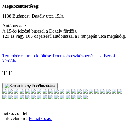
Megközelíthetőség:
1138 Budapest, Dagály utca 15/A
Autóbusszal:
A 15-ös jelzésű busszal a Dagály fürdőig
120-as vagy 105-ös jelzésű autóbusszal a Frangepán utca megállóig.
Terembérlés űrlap kitöltése
Terem- és eszközbérlés lista
Bérlői
kérdőív
TT
Iratkozzon fel
hírlevelünkre!
Feliratkozás